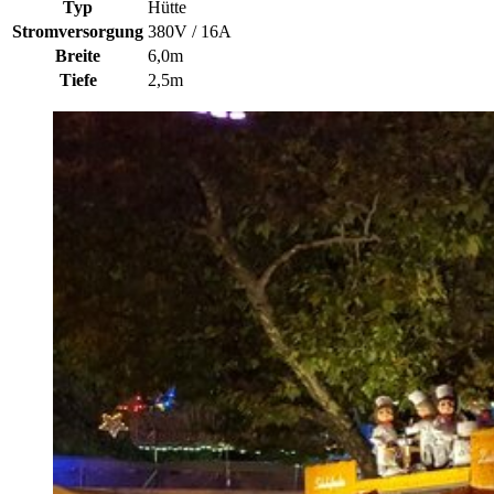
Typ
Hütte
Stromversorgung
380V / 16A
Breite
6,0m
Tiefe
2,5m